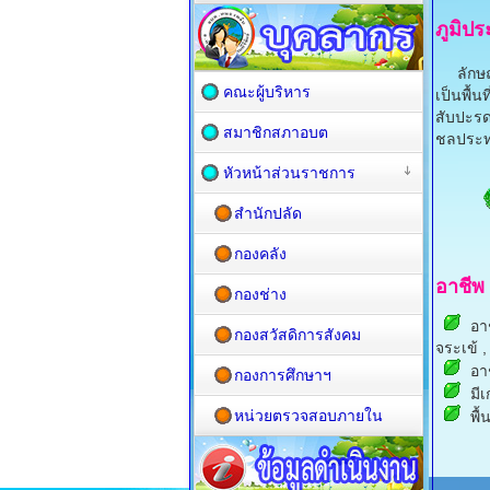
ภูมิป
ลักษณะภ
คณะผู้บริหาร
เป็นพื้
สับปะรด
สมาชิกสภาอบต
ชลประท
หัวหน้าส่วนราชการ
สำนักปลัด
กองคลัง
อาชีพ
กองช่าง
อาช
กองสวัสดิการสังคม
จระเข้ ,
อาช
กองการศึกษาฯ
มีเ
หน่วยตรวจสอบภายใน
พื้