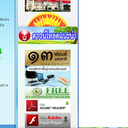
้อยและ
ช่น
นหาง