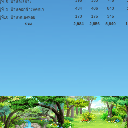
395
350
745
่ที่ 8 บ้านละเมาะ
434
406
840
่ที่ 9 บ้านคอกช้างพัฒนา
170
175
345
่ที่10 บ้านหนองหอย
รวม
2,984
2,856
5,840
1