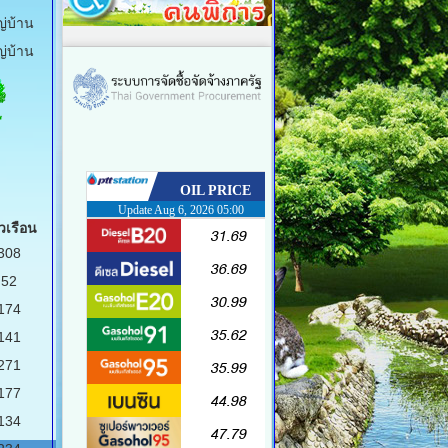
ญ่บ้าน
ญ่บ้าน
วเรือน
308
52
174
141
271
177
134