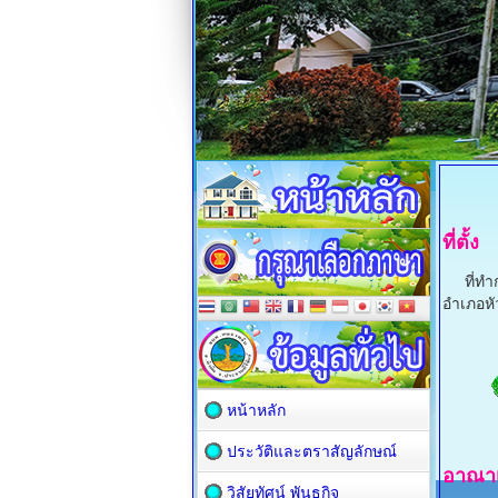
ที่ตั้ง
ที่ทำกา
อำเภอหั
หน้าหลัก
ประวัติและตราสัญลักษณ์
อาณา
วิสัยทัศน์ พันธกิจ