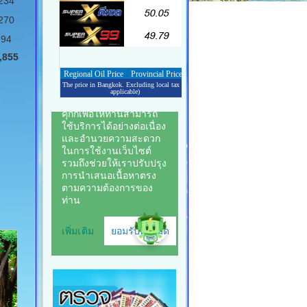
234
270
94
,855